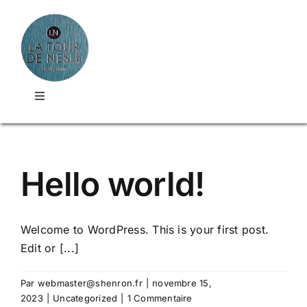
Passer
au
contenu
Toggle
Navigation
Accueil
Hello world!
La carte
Galerie photo
Welcome to WordPress. This is your first post.
Edit or [...]
Contact
Par
webmaster@shenron.fr
|
novembre 15,
2023
|
Uncategorized
|
1 Commentaire