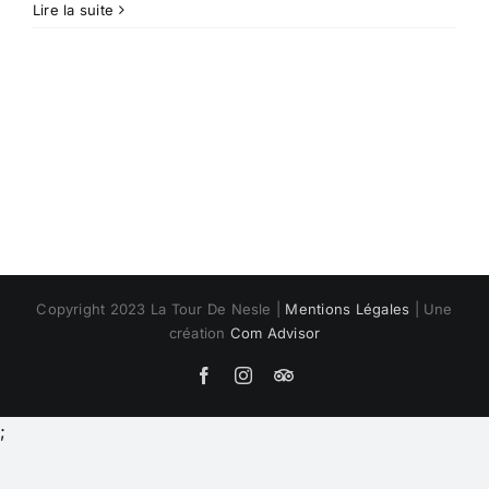
Lire la suite
Copyright 2023 La Tour De Nesle |
Mentions Légales
| Une
création
Com Advisor
Facebook
Instagram
Trip-
Advisor
;